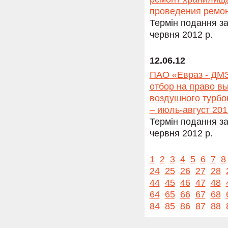
проведения ремон
Термін подання за
червня 2012 р.
12.06.12
ПАО «Евраз - ДМЗ
отбор на право в
воздушного турбо
– июль-август 201
Термін подання за
червня 2012 р.
1
2
3
4
5
6
7
8
24
25
26
27
28
44
45
46
47
48
64
65
66
67
68
84
85
86
87
88