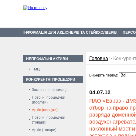
ІНФОРМАЦІЯ ДЛЯ АКЦІОНЕРІВ ТА СТЕЙКХОЛДЕРІВ
ПЕРСО
Головна
> Конкурент
НЕПРОФІЛЬНІ АКТИВИ
ТМЦ
Виберіть період:
КОНКУРЕНТНІ ПРОЦЕДУРИ
Загальна інформація
04.07.12
Поточні процедури
ПАО «Евраз - ДМЗ
(послуги)
отбор на право пр
Архів (послуги)
разряда доменной
Поточні процедури
воздухонагревате
(товари)
наклонный мост и
Архів (товари)
эстакада и подбу