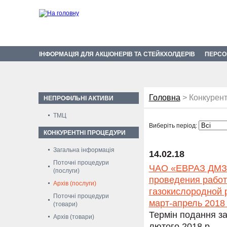
ІНФОРМАЦІЯ ДЛЯ АКЦІОНЕРІВ ТА СТЕЙКХОЛДЕРІВ
ПЕРСО
Головна
> Конкурент
НЕПРОФІЛЬНІ АКТИВИ
ТМЦ
Виберіть період:
КОНКУРЕНТНІ ПРОЦЕДУРИ
Загальна інформація
14.02.18
Поточні процедури
ЧАО «ЕВРАЗ ДМЗ» 
(послуги)
проведения работ
Архів (послуги)
газокислородной р
Поточні процедури
март-апрель 2018 
(товари)
Термін подання за
Архів (товари)
лютого 2018 р.