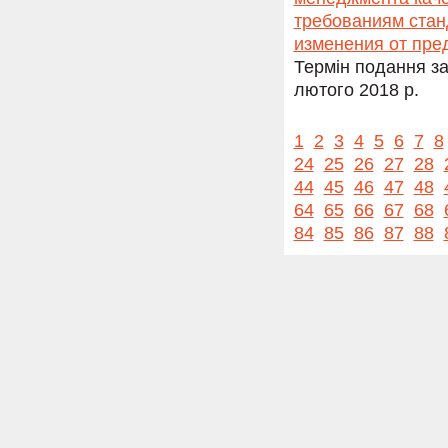
требованиям стан
изменения от пре
Термін подання за
лютого 2018 р.
1
2
3
4
5
6
7
8
24
25
26
27
28
44
45
46
47
48
64
65
66
67
68
84
85
86
87
88