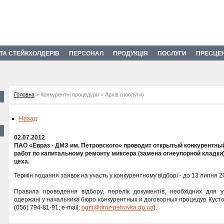
 ТА СТЕЙКХОЛДЕРІВ
ПЕРСОНАЛ
ПРОДУКЦІЯ
ПОСЛУГИ
ПРЕСЦЕ
Головна
> Конкурентні процедури > Архів (послуги)
Назад
02.07.2012
ПАО «Евраз - ДМЗ им. Петровского» проводит открытый конкурентны
работ по капитальному ремонту миксера (замена огнеупорной кладки
цеха.
Термін подання заявок на участь у конкурентному відборі - до 13 липня 2
Правила проведення відбору, перелік документів, необхідних для уч
одержані у начальника бюро конкурентных и договорных процедур Кусто
(056) 794-81-91; e-mail:
ogm@dmz-petrovka.dp.ua
).