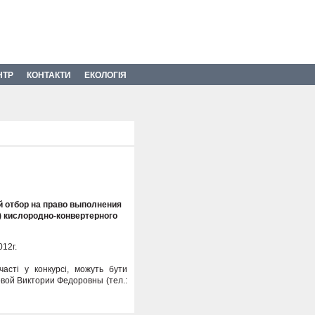
НТР
КОНТАКТИ
ЕКОЛОГІЯ
й отбор на право выполнения
) кислородно-конвертерного
012г.
асті у конкурсі, можуть бути
вой Виктории Федоровны (тел.: