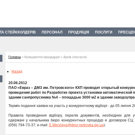
 ТА СТЕЙКХОЛДЕРІВ
ПЕРСОНАЛ
ПРОДУКЦІЯ
ПОСЛУГИ
ПРЕСЦЕ
Головна
> Конкурентні процедури > Архів (послуги)
Назад
20.06.2012
ПАО «Евраз – ДМЗ им. Петровского» КХП проводит открытый конкуре
проведения работ по Разработке проекта установки автоматической 
здании санпропускника №4 – площадью 3000 м2 и здании заводоупра
Термін подання заявок на участь у конкурентному відборі - до 05 липня 2
Правила проведення відбору, перелік документів, необхідних для уч
одержані у начальника бюро конкурентных процедур и договоров СЦ 
(056) 794-73-37; e-mail:
E.Merzlaya@dmz-petrovka.dp.ua
).