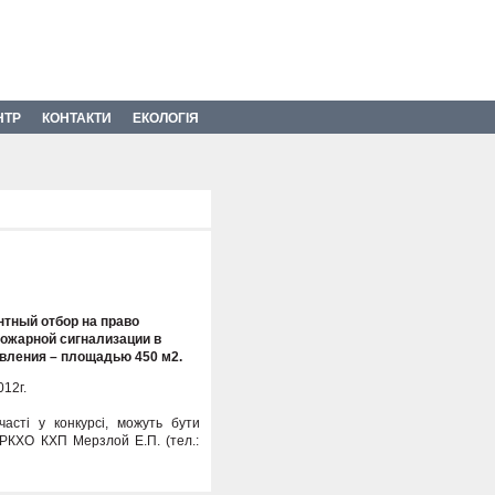
НТР
КОНТАКТИ
ЕКОЛОГІЯ
нтный отбор на право
пожарной сигнализации в
вления – площадью 450 м2.
012г.
асті у конкурсі, можуть бути
РКХО КХП Мерзлой Е.П. (тел.: