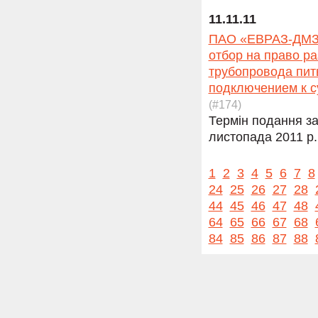
11.11.11
ПАО «ЕВРАЗ-ДМЗ и
отбор на право р
трубопровода пит
подключением к с
(#174)
Термін подання за
листопада 2011 р.
1
2
3
4
5
6
7
8
24
25
26
27
28
44
45
46
47
48
64
65
66
67
68
84
85
86
87
88