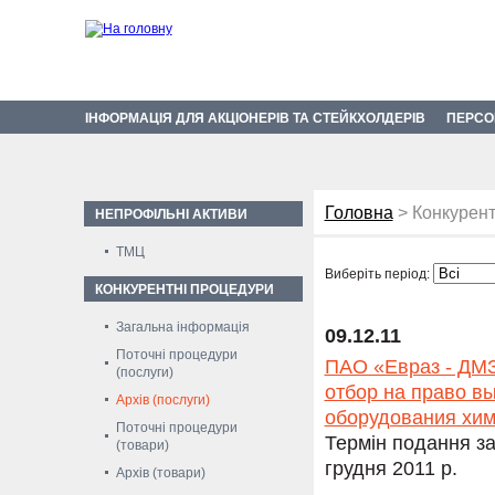
ІНФОРМАЦІЯ ДЛЯ АКЦІОНЕРІВ ТА СТЕЙКХОЛДЕРІВ
ПЕРСО
Головна
> Конкурент
НЕПРОФІЛЬНІ АКТИВИ
ТМЦ
Виберіть період:
КОНКУРЕНТНІ ПРОЦЕДУРИ
Загальна інформація
09.12.11
Поточні процедури
ПАО «Евраз - ДМЗ
(послуги)
отбор на право в
Архів (послуги)
оборудования хим
Поточні процедури
Термін подання за
(товари)
грудня 2011 р.
Архів (товари)