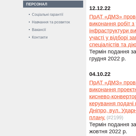
ПЕРСОНАЛ
12.12.22
Соціальні гарантії
ПрАТ «ДМЗ» прово
Навчання та розвиток
виконання робіт з
Вакансії
інфраструктури ви
участі у відборі з
Контакти
спеціалістів та ді
Термін подання за
грудня 2022 р.
04.10.22
ПрАТ «ДМЗ» прово
виконання проектн
киснево-конверто
керування подачі 
Дніпро, вул. Удар
плану.
(#2199)
Термін подання за
жовтня 2022 р.