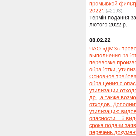
промывкой фильтр
2022г.
(#2193)
Термін подання за
лютого 2022 р.
08.02.22
ЧАО «ДМЗ» провод
выполнения работ
перевозке произв
обработки, утили
Основное требова
обращения с опас
утилизации отход
др., а также возм
отходов. Дополни
утилизацию видов 
опасности – 6 вид
срока подачи зая
перечень докумен