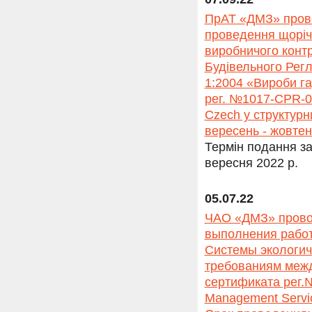
ПрАТ «ДМЗ» прово
проведення щорічн
виробничого контр
Будівельного Рег
1:2004 «Вироби гар
рег. №1017-CPR-01
Czech у структурн
вересень - жовтен
Термін подання за
вересня 2022 р.
05.07.22
ЧАО «ДМЗ» провод
выполнения работ
Системы экологич
требованиям межд
сертификата рег
Management Servi