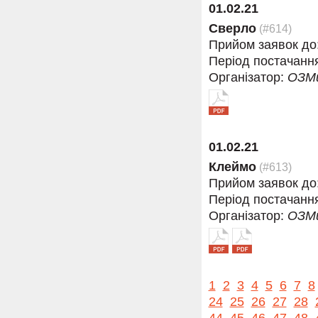
01.02.21
Сверло
(#614)
Прийом заявок до
Період постачанн
Організатор:
ОЗМ
01.02.21
Клеймо
(#613)
Прийом заявок до
Період постачанн
Організатор:
ОЗМ
1
2
3
4
5
6
7
8
24
25
26
27
28