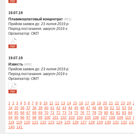
19.07.19
Плавикошпатовый концентрат
(#51)
Прийом заявок до:
23 липня 2019 р.
Період постачання:
август 2019 г.
Організатор:
ОКП
19.07.19
Известь
(#50)
Прийом заявок до:
23 липня 2019 р.
Період постачання:
август 2019 г.
Організатор:
ОКП
1
2
3
4
5
6
7
8
9
10
11
12
13
14
15
16
17
18
19
20
21
22
23
24
34
35
36
37
38
39
40
41
42
43
44
45
46
47
48
49
50
51
52
53
54
64
65
66
67
68
69
70
71
72
73
74
75
76
77
78
79
80
81
82
83
84
94
95
96
97
98
99
100
101
102
103
104
105
106
107
108
109
110
118
119
120
121
122
123
124
125
126
127
128
129
130
131
132
13
140
141