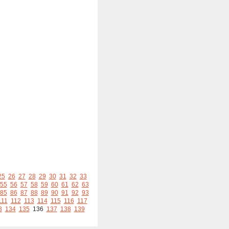
25
26
27
28
29
30
31
32
33
55
56
57
58
59
60
61
62
63
85
86
87
88
89
90
91
92
93
111
112
113
114
115
116
117
3
134
135
136
137
138
139