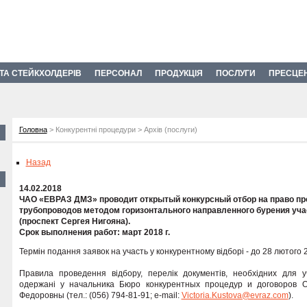
 ТА СТЕЙКХОЛДЕРІВ
ПЕРСОНАЛ
ПРОДУКЦІЯ
ПОСЛУГИ
ПРЕСЦЕ
Головна
> Конкурентні процедури > Архів (послуги)
Назад
14.02.2018
ЧАО «ЕВРАЗ ДМЗ» проводит открытый конкурсный отбор на право пр
трубопроводов методом горизонтального направленного бурения уча
(проспект Сергея Нигояна).
Срок выполнения работ: март 2018 г.
Термін подання заявок на участь у конкурентному відборі - до 28 лютого 2
Правила проведення відбору, перелік документів, необхідних для уч
одержані у начальника Бюро конкурентных процедур и договоров
Федоровны (тел.: (056) 794-81-91; e-mail:
Victoria.Kustova@evraz.com
).