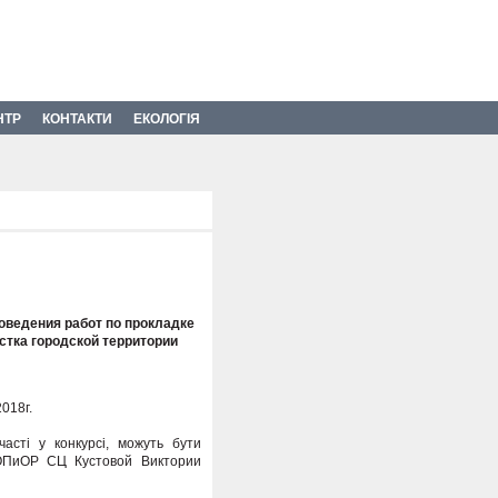
НТР
КОНТАКТИ
ЕКОЛОГІЯ
оведения работ по прокладке
стка городской территории
018г.
асті у конкурсі, можуть бути
 ОПиОР СЦ Кустовой Виктории