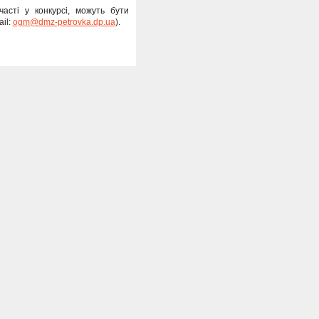
асті у конкурсі, можуть бути
il:
ogm@dmz-petrovka.dp.ua
).