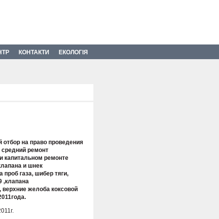
НТР
КОНТАКТИ
ЕКОЛОГІЯ
 отбор на право проведения
 средний ремонт
и капитальном ремонте
клапана и шнек
проб газа, шибер тяги,
 ,клапана
, верхние желоба коксовой
2011года.
011г.