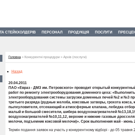
 ТА СТЕЙКХОЛДЕРІВ
ПЕРСОНАЛ
ПРОДУКЦІЯ
ПОСЛУГИ
ПРЕСЦЕ
Головна
> Конкурентні процедури > Архів (послуги)
Назад
20.04.2011
ПАО «Евраз - ДМЗ им. Петровского» проводит открытый конкурентный
работ по ремонту электрооборудования доменного цеха: «Выполнить
электрооборудования системы загрузки доменных печей №2 и №3 пр
третьего разряда (рудные желоба, коксовые затворы, грохота кокса, 
пылеуловителя, отсекающий и атмосферные клапана, лебедка отбора 
малый и большой смесители, шибера воздухонагревателей №13,18,19
воздухонагревателей №10,11,12, верхние и нижние газовые дросселя
мелочи, подъемник коксовой мелочи)». Срок выполнения май - июнь 
Термін подання заявок на участь у конкурентному відборі - до 05 травня 2