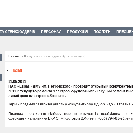
 ТА СТЕЙКХОЛДЕРІВ
ПЕРСОНАЛ
ПРОДУКЦІЯ
ПОСЛУГИ
ПРЕСЦЕ
Головна
> Конкурентні процедури > Архів (послуги)
Назад
11.05.2011
ПАО «Евраз - ДМЗ им. Петровского» проводит открытый конкурентный
2011 г. текущего ремонта электрооборудования: «Текущий ремонт в
линий цеха электроснабжения».
Термін подання заявок на участь у конкурентному відборі - до 20 травня 2
Правила проведення відбору, перелік документів, необхідних для уч
одержані у начальника БКР ОГМ Кустовой В.Ф. (тел.: (056) 794-81-91; e-ma