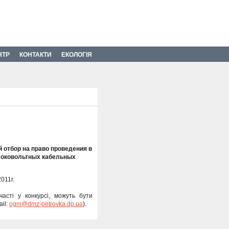
НТР
КОНТАКТИ
ЕКОЛОГІЯ
 отбор на право проведения в
ысоковольтных кабельных
011г.
асті у конкурсі, можуть бути
il:
ogm@dmz-petrovka.dp.ua
).