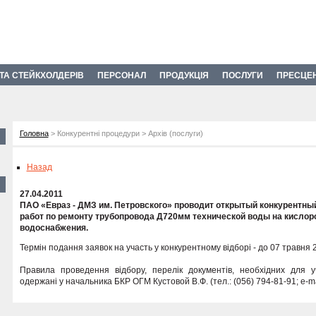
 ТА СТЕЙКХОЛДЕРІВ
ПЕРСОНАЛ
ПРОДУКЦІЯ
ПОСЛУГИ
ПРЕСЦЕ
Головна
> Конкурентні процедури > Архів (послуги)
Назад
27.04.2011
ПАО «Евраз - ДМЗ им. Петровского» проводит открытый конкурентный
работ по ремонту трубопровода Д720мм технической воды на кислор
водоснабжения.
Термін подання заявок на участь у конкурентному відборі - до 07 травня 2
Правила проведення відбору, перелік документів, необхідних для уч
одержані у начальника БКР ОГМ Кустовой В.Ф. (тел.: (056) 794-81-91; e-ma