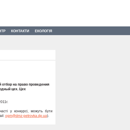
НТР
КОНТАКТИ
ЕКОЛОГІЯ
 отбор на право проведения
одный цех. Цех
011г.
асті у конкурсі, можуть бути
il:
ogm@dmz-petrovka.dp.ua
).