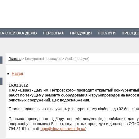
 ТА СТЕЙКХОЛДЕРІВ
ПЕРСОНАЛ
ПРОДУКЦІЯ
ПОСЛУГИ
ПРЕСЦЕ
Головна
> Конкурентні процедури > Архів (послуги)
Назад
16.02.2012
ПАО «Евраз - ДМЗ им. Петровского» проводит открытый конкурентны
работ по текущему ремонту оборудования и трубопроводов на насосн
очистных сооружений. Цех водоснабжения.
Термін подання заявок на участь у конкурентному відборі - до 02 березня
Правила проведення відбору, перелік документів, необхідних для уч
одержані у начальника Бюро конкурентных процедур и договоров ОПиОР 
794-81-91; e-mail:
ogm@dmz-petrovka.dp.ua
).