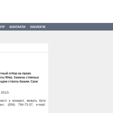
НТР
КОНТАКТИ
ЕКОЛОГІЯ
тный отбор на право
ты 90м). Замена стяжных
адки ствола башни. Срок
 2012г.
асті у конкурсі, можуть бути
: (056) 794-73-37; e-mail: