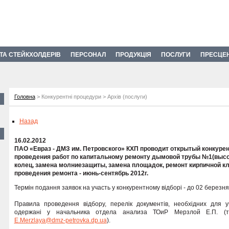
 ТА СТЕЙКХОЛДЕРІВ
ПЕРСОНАЛ
ПРОДУКЦІЯ
ПОСЛУГИ
ПРЕСЦЕ
Головна
> Конкурентні процедури > Архів (послуги)
Назад
16.02.2012
ПАО «Евраз - ДМЗ им. Петровского» КХП проводит открытый конкурен
проведения работ по капитальному ремонту дымовой трубы №1(высо
колец, замена молниезащиты, замена площадок, ремонт кирпичной кл
проведения ремонта - июнь-сентябрь 2012г.
Термін подання заявок на участь у конкурентному відборі - до 02 березня
Правила проведення відбору, перелік документів, необхідних для уч
одержані у начальника отдела анализа ТОиР Мерзлой Е.П. (тел.
E.Merzlaya@dmz-petrovka.dp.ua
).