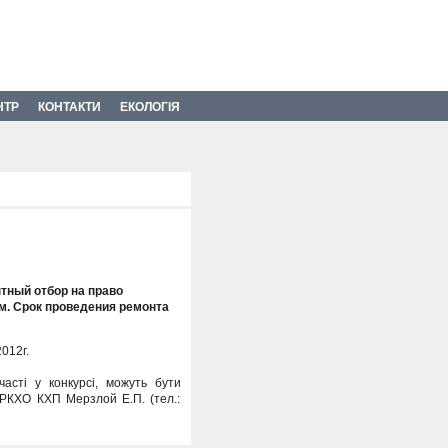
НТР
КОНТАКТИ
ЕКОЛОГІЯ
тный отбор на право
м. Срок проведения ремонта
012г.
асті у конкурсі, можуть бути
РКХО КХП Мерзлой Е.П. (тел.: