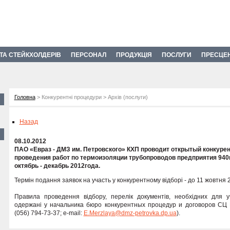
 ТА СТЕЙКХОЛДЕРІВ
ПЕРСОНАЛ
ПРОДУКЦІЯ
ПОСЛУГИ
ПРЕСЦЕ
Головна
> Конкурентні процедури > Архів (послуги)
Назад
08.10.2012
ПАО «Евраз - ДМЗ им. Петровского» КХП проводит открытый конкурен
проведения работ по термоизоляции трубопроводов предприятия 940
октябрь - декабрь 2012года.
Термін подання заявок на участь у конкурентному відборі - до 11 жовтня 2
Правила проведення відбору, перелік документів, необхідних для уч
одержані у начальника бюро конкурентных процедур и договоров СЦ 
(056) 794-73-37; e-mail:
E.Merzlayа@dmz-petrovka.dp.ua
).