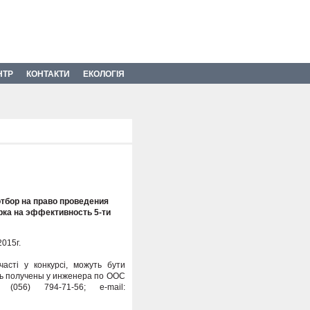
НТР
КОНТАКТИ
ЕКОЛОГІЯ
тбор на право проведения
рка на эффективность 5-ти
2015г.
асті у конкурсі, можуть бути
ыть получены у инженера по ООС
(056) 794-71-56; e-mail: