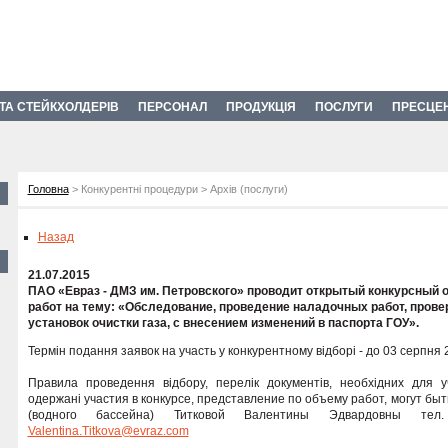
 ТА СТЕЙКХОЛДЕРІВ
ПЕРСОНАЛ
ПРОДУКЦІЯ
ПОСЛУГИ
ПРЕСЦЕ
Головна
> Конкурентні процедури > Архів (послуги)
Назад
21.07.2015
ПАО «Евраз - ДМЗ им. Петровского» проводит открытый конкурсный о
работ на тему: «Обследование, проведение наладочных работ, прове
установок очистки газа, с внесением изменений в паспорта ГОУ».
Термін подання заявок на участь у конкурентному відборі - до 03 серпня 
Правила проведення відбору, перелік документів, необхідних для уч
одержані участия в конкурсе, представление по объему работ, могут б
(водного бассейна) Титковой Валентины Эдвардовны тел. 
Valentina.Titkova@evraz.com