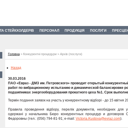
 ТА СТЕЙКХОЛДЕРІВ
ПЕРСОНАЛ
ПРОДУКЦІЯ
ПОСЛУГИ
ПРЕСЦЕ
Головна
> Конкурентні процедури > Архів (послуги)
Назад
30.03.2016
ПАО «Евраз - ДМЗ им. Петровского» проводит открытый конкурентны
работ по вибрационному испытанию и динамической балансировке ро
подшипниках энергооборудования прокатного цеха №1. Срок выполнен
Термін подання заявок на участь у конкурентному відборі - до 15 квітня 20
Правила проведення відбору, перелік документів, необхідних для уч
одержані у начальника Бюро конкурентных процедур и договоров
Федоровны (тел.: (056) 794-81-91; e-mail:
Victoria.Kustova@evraz.com
).