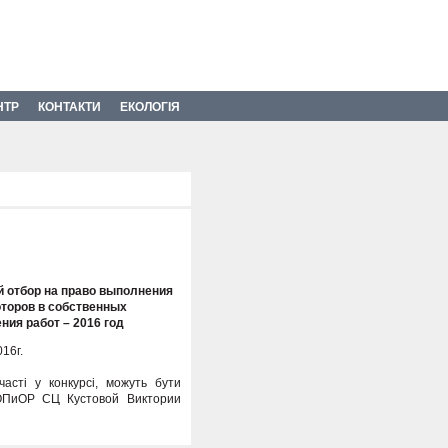
НТР
КОНТАКТИ
ЕКОЛОГІЯ
й отбор на право выполнения
торов в собственных
ия работ – 2016 год
16г.
асті у конкурсі, можуть бути
 ОПиОР СЦ Кустовой Виктории