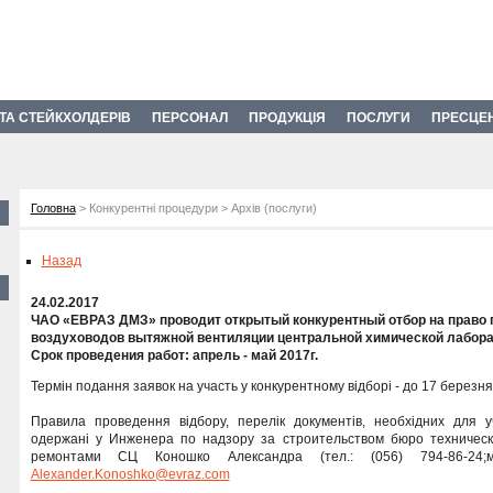
 ТА СТЕЙКХОЛДЕРІВ
ПЕРСОНАЛ
ПРОДУКЦІЯ
ПОСЛУГИ
ПРЕСЦЕ
Головна
> Конкурентні процедури > Архів (послуги)
Назад
24.02.2017
ЧАО «ЕВРАЗ ДМЗ» проводит открытый конкурентный отбор на право 
воздуховодов вытяжной вентиляции центральной химической лабора
Срок проведения работ: апрель - май 2017г.
Термін подання заявок на участь у конкурентному відборі - до 17 березня
Правила проведення відбору, перелік документів, необхідних для уч
одержані у Инженера по надзору за строительством бюро техничес
ремонтами СЦ Коношко Александра (тел.: (056) 794-86-24;моб
Alexander.Konoshko@evraz.com