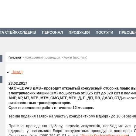
 ТА СТЕЙКХОЛДЕРІВ
ПЕРСОНАЛ
ПРОДУКЦІЯ
ПОСЛУГИ
ПРЕСЦЕ
Головна
> Конкурентні процедури > Архів (послуги)
Назад
23.02.2017
ЧАО «ЕВРАЗ ДМЗ» проводит открытый конкурсный отбор на право вы
электрических машин (ЭМ) мощностью от 0,25 кВт до 320 кВт в количес
АИР, АР, МТ, МТВ, МТМ, GMG,МТF, МТН, Д, П, ДП, ПВ, ДАЗО, СТД-высоког
низковольтных трансформаторов.
Срок выполнения работ: в течение 12 месяцев.
Термін подання заявок на участь у конкурентному відборі - до 10 березня
Правила проведення відбору, перелік документів, необхідних для уч
одержані у начальника Бюро конкурентных процедур и договоров
Федоровны (тел.: (056) 794-81-91; e-mail:
Victoria.Kustova@evraz.com
).