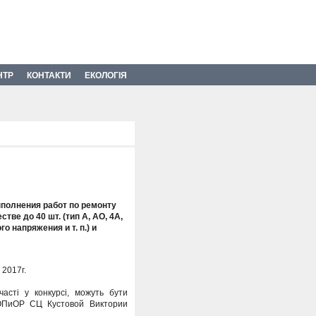
НТР
КОНТАКТИ
ЕКОЛОГІЯ
полнения работ по ремонту
тве до 40 шт. (тип А, АО, 4А,
о напряжения и т. п.) и
 2017г.
асті у конкурсі, можуть бути
 ОПиОР СЦ Кустовой Виктории