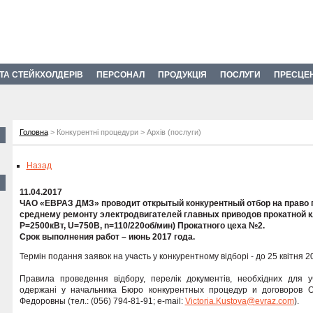
 ТА СТЕЙКХОЛДЕРІВ
ПЕРСОНАЛ
ПРОДУКЦІЯ
ПОСЛУГИ
ПРЕСЦЕ
Головна
> Конкурентні процедури > Архів (послуги)
Назад
11.04.2017
ЧАО «ЕВРАЗ ДМЗ» проводит открытый конкурентный отбор на право 
среднему ремонту электродвигателей главных приводов прокатной кл
Р=2500кВт, U=750В, n=110/220об/мин) Прокатного цеха №2.
Срок выполнения работ – июнь 2017 года.
Термін подання заявок на участь у конкурентному відборі - до 25 квітня 20
Правила проведення відбору, перелік документів, необхідних для уч
одержані у начальника Бюро конкурентных процедур и договоров
Федоровны (тел.: (056) 794-81-91; e-mail:
Victoria.Kustova@evraz.com
).