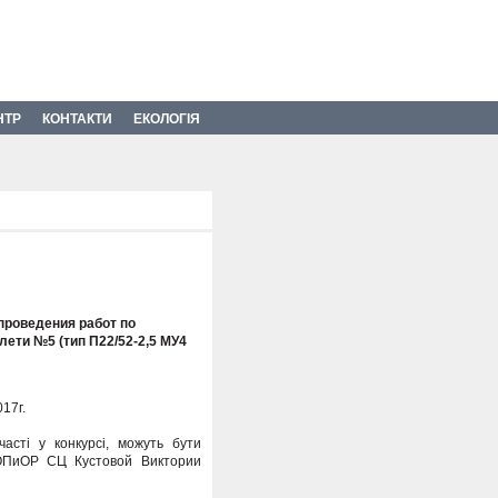
НТР
КОНТАКТИ
ЕКОЛОГІЯ
проведения работ по
ети №5 (тип П22/52-2,5 МУ4
17г.
асті у конкурсі, можуть бути
 ОПиОР СЦ Кустовой Виктории