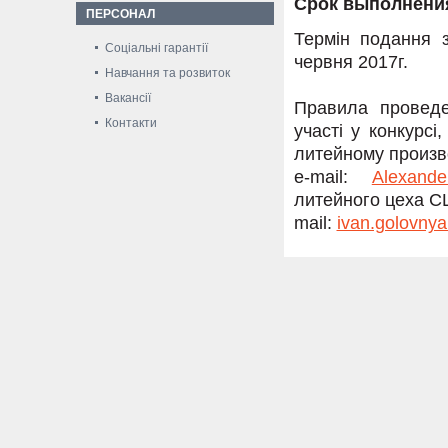
Срок выполнения
ПЕРСОНАЛ
Термін подання з
Соціальні гарантії
червня 2017г.
Навчання та розвиток
Вакансії
Правила проведе
Контакти
участі у конкурс
литейному произво
e-mail:
Alexande
литейного цеха СЦ
mail:
ivan.golovny