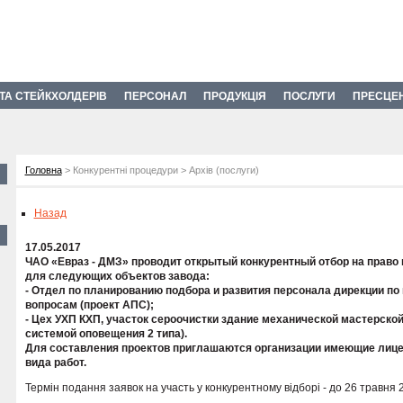
 ТА СТЕЙКХОЛДЕРІВ
ПЕРСОНАЛ
ПРОДУКЦІЯ
ПОСЛУГИ
ПРЕСЦЕ
Головна
> Конкурентні процедури > Архів (послуги)
Назад
17.05.2017
ЧАО «Евраз - ДМЗ» проводит открытый конкурентный отбор на право
для следующих объектов завода:
- Отдел по планированию подбора и развития персонала дирекции п
вопросам (проект АПС);
- Цех УХП КХП, участок сероочистки здание механической мастерско
системой оповещения 2 типа).
Для составления проектов приглашаются организации имеющие лице
вида работ.
Термін подання заявок на участь у конкурентному відборі - до 26 травня 2