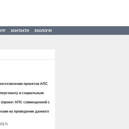
НТР
КОНТАКТИ
ЕКОЛОГІЯ
 изготовления проектов АПС
о персоналу и социальным
й (проект АПС совмещенной с
нзии на проведение данного
017г.