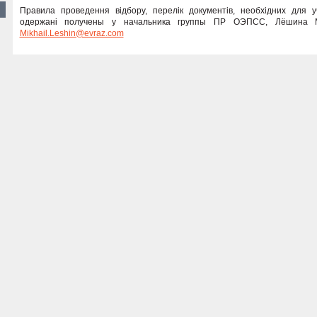
Правила проведення відбору, перелік документів, необхідних для уч
одержані получены у начальника группы ПР ОЭПСС, Лёшина М.С.
Mikhail.Leshin@evraz.com